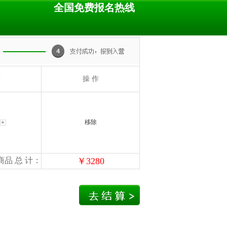
全国免费报名热线
量
操 作
移除
商品 总 计：
￥
3280