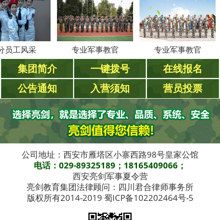
风采
专业军事教官
专业军事教官
集团简介
一键拨号
在线报名
公告通知
入营须知
营员投票
公司地址：西安市雁塔区小寨西路98号皇家公馆
电话：029-89325189；18165409066；
西安亮剑军事夏令营
亮剑教育集团法律顾问：四川君合律师事务所
版权所有2014-2019 蜀ICP备102202464号-5