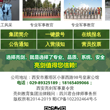
采
专业军事教官
专业军事教官
专业
集团简介
一键拨号
在线报名
公告通知
入营须知
营员投票
公司地址：西安市雁塔区小寨西路98号皇家公馆
电话：029-89325189；18165409066；
西安亮剑军事夏令营
亮剑教育集团法律顾问：四川君合律师事务所
版权所有2014-2019 蜀ICP备102202464号-5