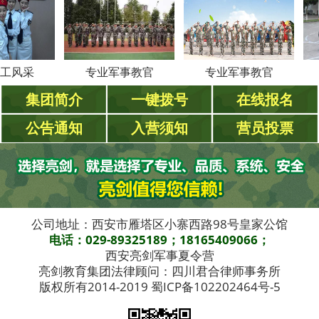
采
专业军事教官
专业军事教官
专
集团简介
一键拨号
在线报名
公告通知
入营须知
营员投票
公司地址：西安市雁塔区小寨西路98号皇家公馆
电话：029-89325189；18165409066；
西安亮剑军事夏令营
亮剑教育集团法律顾问：四川君合律师事务所
版权所有2014-2019 蜀ICP备102202464号-5