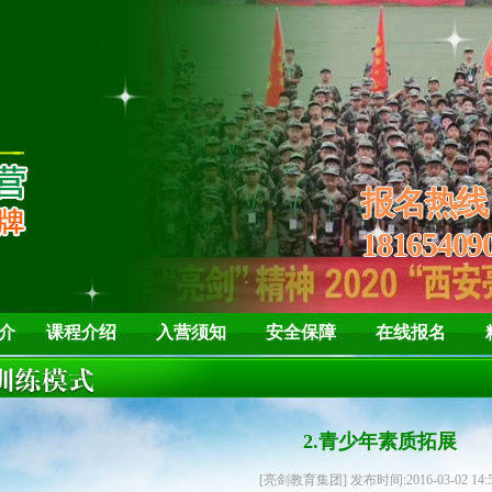
培养孩子“亮剑”
学会自
报名热
18165409
介
课程介绍
入营须知
安全保障
在线报名
2.青少年素质拓展
[亮剑教育集团] 发布时间:2016-03-02 14: