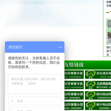
剑
专
心
志
同
队
请您留言
我
高
衣
感谢您的关注，当前客服人员不在
管
线，请填写一下您的信息，我们会
护
子
尽快和您联系。