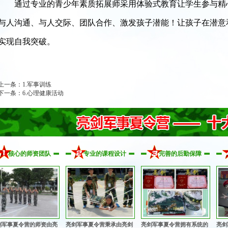
通过专业的青少年素质拓展师采用体验式教育让学生参与精
与人沟通、与人交际、团队合作、激发孩子潜能！让孩子在潜意
实现自我突破。
上一条：
1.军事训练
下一条：
6.心理健康活动
核心的师资团队
专业的课程设计
完善的后勤保障
剑军事夏令营的师资由亮
亮剑军事夏令营秉承由亮剑
亮剑军事夏令营拥有系统的
亮剑