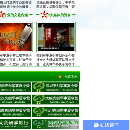
精心打造的专业服务团
训练设施设备齐全，军事氛
家长提供专业的服务，
围浓厚，后勤保障完善，管
子入营到离营全程提供
理规范安全，纪律作风优
专业的文化内涵
中央媒体的赞誉
、周到的服务！
良，让孩子获得持久、优良
的熏陶！
军事夏令营以培养孩子
亮剑军事夏令营创办至今被
精神为宗旨，让孩子学
社会各大媒体高度认可与报
抛弃、不放弃，用行动
道，让亮剑军事夏令营在传
中华军魂的魅力，锻造
播中华军魂的征程上更加执
中国心！
著与坚定！
收藏本站
在线咨询