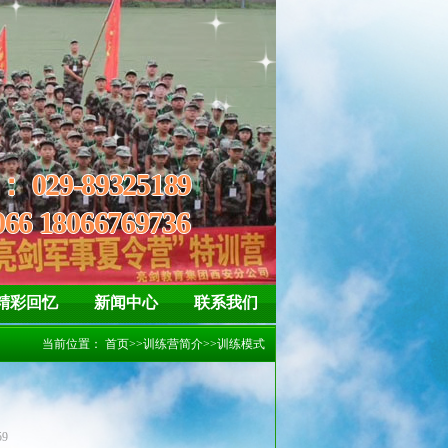
精神
信、坚强 懂得惜福、感恩
线：
029-89325189
066 18066769736
精彩回忆
新闻中心
联系我们
当前位置：
首页
>>
训练营简介
>>
训练模式
59