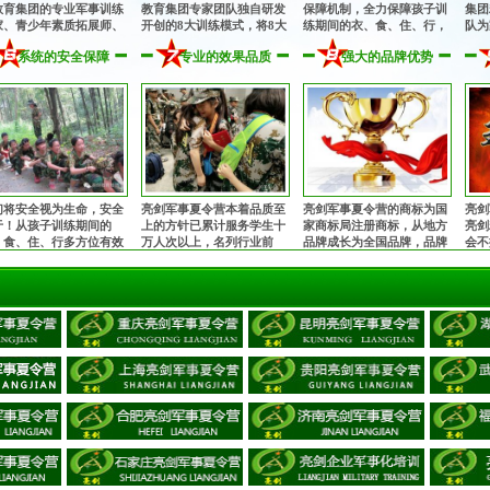
教育集团的专业军事训练
教育集团专家团队独自研发
保障机制，全力保障孩子训
集团
家、青少年素质拓展师、
开创的8大训练模式，将8大
练期间的衣、食、住、行，
队为
理健康教育专家、知名励
专业训练模式有机融为一
为孩子的训练成长提供完善
从孩
系统的安全保障
专业的效果品质
强大的品牌优势
教育专家、畅销书作者共
体，多角度、多方位提升孩
的后勤保障！
细致
组成的核心专业师资团
子的综合素质！
！
们将安全视为生命，安全
亮剑军事夏令营本着品质至
亮剑军事夏令营的商标为国
亮剑
于！从孩子训练期间的
上的方针已累计服务学生十
家商标局注册商标，从地方
亮剑
、食、住、行多方位有效
万人次以上，名列行业前
品牌成长为全国品牌，品牌
会不
控，由生活老师24小时监
茅！获得家长与学生的充分
知名度和影响力与日俱增，
诠释
，并在入营前为每一位孩
肯定和赞誉，让全国的孩子
安全、正规，值得信赖！
亿万
购买保险。
都能在不同的城市参加亮剑
军事夏令营！