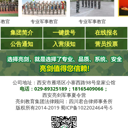
专业军事教官
专业军事教官
周
集团简介
一键拨号
在线报名
公告通知
入营须知
营员投票
公司地址：西安市雁塔区小寨西路98号皇家公馆
电话：029-89325189；18165409066；
西安亮剑军事夏令营
亮剑教育集团法律顾问：四川君合律师事务所
版权所有2014-2019 蜀ICP备102202464号-5