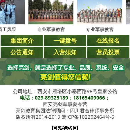
采
专业军事教官
专业军事教官
专
集团简介
一键拨号
在线报名
公告通知
入营须知
营员投票
公司地址：西安市雁塔区小寨西路98号皇家公馆
电话：029-89325189；18165409066；
西安亮剑军事夏令营
亮剑教育集团法律顾问：四川君合律师事务所
版权所有2014-2019 蜀ICP备102202464号-5