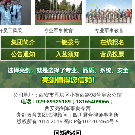
工风采
专业军事教官
专业军事教官
集团简介
一键拨号
在线报名
公告通知
入营须知
营员投票
公司地址：西安市雁塔区小寨西路98号皇家公馆
电话：029-89325189；18165409066；
西安亮剑军事夏令营
亮剑教育集团法律顾问：四川君合律师事务所
版权所有2014-2019 蜀ICP备102202464号-5