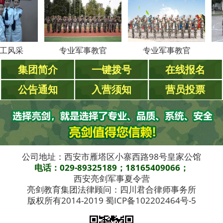
采
专业军事教官
专业军事教官
专业
集团简介
一键拨号
在线报名
公告通知
入营须知
营员投票
公司地址：西安市雁塔区小寨西路98号皇家公馆
电话：029-89325189；18165409066；
西安亮剑军事夏令营
亮剑教育集团法律顾问：四川君合律师事务所
版权所有2014-2019 蜀ICP备102202464号-5