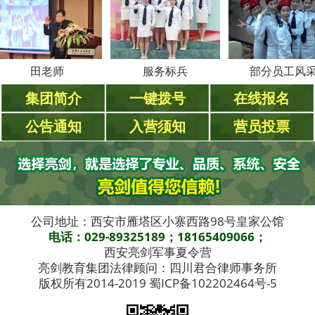
田老师
服务标兵
部分员工风采
集团简介
一键拨号
在线报名
公告通知
入营须知
营员投票
公司地址：西安市雁塔区小寨西路98号皇家公馆
电话：029-89325189；18165409066；
西安亮剑军事夏令营
亮剑教育集团法律顾问：四川君合律师事务所
版权所有2014-2019 蜀ICP备102202464号-5