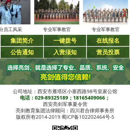
工风采
专业军事教官
专业军事教官
集团简介
一键拨号
在线报名
公告通知
入营须知
营员投票
公司地址：西安市雁塔区小寨西路98号皇家公馆
电话：029-89325189；18165409066；
西安亮剑军事夏令营
亮剑教育集团法律顾问：四川君合律师事务所
版权所有2014-2019 蜀ICP备102202464号-5