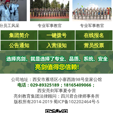
工风采
专业军事教官
专业军事教官
集团简介
一键拨号
在线报名
公告通知
入营须知
营员投票
公司地址：西安市雁塔区小寨西路98号皇家公馆
电话：029-89325189；18165409066；
西安亮剑军事夏令营
亮剑教育集团法律顾问：四川君合律师事务所
版权所有2014-2019 蜀ICP备102202464号-5