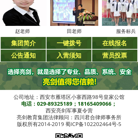
赵老师
田老师
服务标兵
集团简介
一键拨号
在线报名
公告通知
入营须知
营员投票
公司地址：西安市雁塔区小寨西路98号皇家公馆
电话：029-89325189；18165409066；
西安亮剑军事夏令营
亮剑教育集团法律顾问：四川君合律师事务所
版权所有2014-2019 蜀ICP备102202464号-5