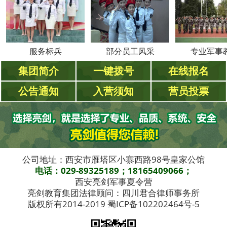
服务标兵
部分员工风采
专业军事
集团简介
一键拨号
在线报名
公告通知
入营须知
营员投票
公司地址：西安市雁塔区小寨西路98号皇家公馆
电话：029-89325189；18165409066；
西安亮剑军事夏令营
亮剑教育集团法律顾问：四川君合律师事务所
版权所有2014-2019 蜀ICP备102202464号-5