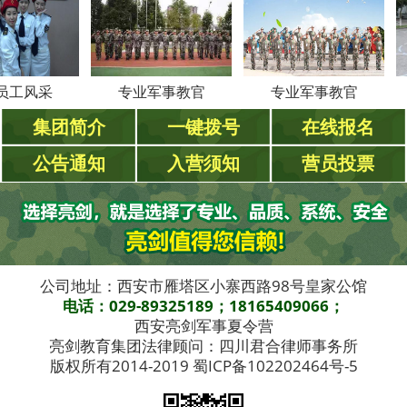
采
专业军事教官
专业军事教官
专
集团简介
一键拨号
在线报名
公告通知
入营须知
营员投票
公司地址：西安市雁塔区小寨西路98号皇家公馆
电话：029-89325189；18165409066；
西安亮剑军事夏令营
亮剑教育集团法律顾问：四川君合律师事务所
版权所有2014-2019 蜀ICP备102202464号-5