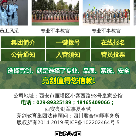
风采
专业军事教官
专业军事教官
专
集团简介
一键拨号
在线报名
公告通知
入营须知
营员投票
公司地址：西安市雁塔区小寨西路98号皇家公馆
电话：029-89325189；18165409066；
西安亮剑军事夏令营
亮剑教育集团法律顾问：四川君合律师事务所
版权所有2014-2019 蜀ICP备102202464号-5