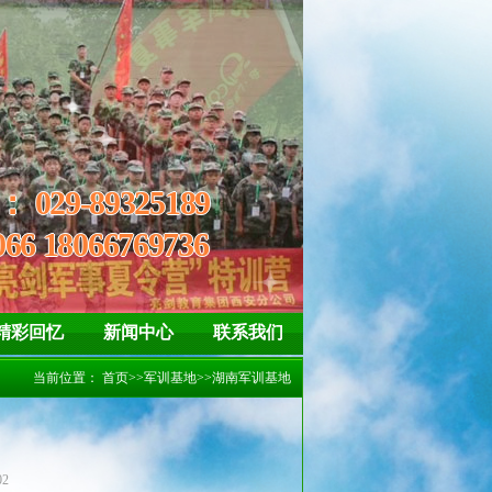
神
自信、坚强 懂得惜福、感恩
线：
029-89325189
066 18066769736
精彩回忆
新闻中心
联系我们
当前位置：
首页
>>
军训基地
>>
湖南军训基地
02