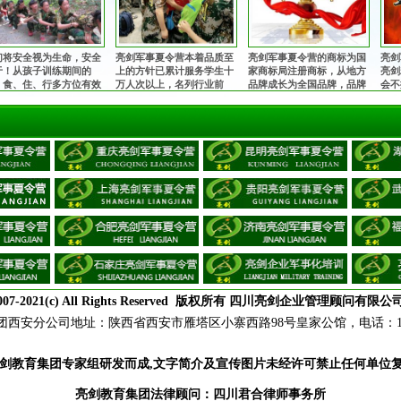
们将安全视为生命，安全
亮剑军事夏令营本着品质至
亮剑军事夏令营的商标为国
亮剑
于！从孩子训练期间的
上的方针已累计服务学生十
家商标局注册商标，从地方
亮剑
、食、住、行多方位有效
万人次以上，名列行业前
品牌成长为全国品牌，品牌
会不
控，由生活老师24小时监
茅！获得家长与学生的充分
知名度和影响力与日俱增，
诠释
，并在入营前为每一位孩
肯定和赞誉，让全国的孩子
安全、正规，值得信赖！
亿万
购买保险。
都能在不同的城市参加亮剑
军事夏令营！
007-2021(c) All Rights Reserved 版权所有 四川亮剑企业管理顾问有限公
团
西安分公司地址：陕西省西安市雁塔区小寨西路98号皇家公馆，电话：18165
剑教育集团专家组研发而成,文字简介及宣传图片未经许可禁止任何单位
亮剑教育集团法律顾问：四川君合律师事务所