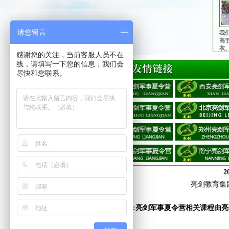
请您留言
我
高
衣
感谢您的关注，当前客服人员不在
管
线，请填写一下您的信息，我们会
护
子
尽快和您联系。
2
亮剑教育集
法律声明:亮剑军事夏令营相关课程由亮