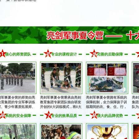
核心的师资团队
专业的课程设计
完善的后勤保障
剑军事夏令营的师资由亮
亮剑军事夏令营秉承由亮剑
亮剑军事夏令营拥有系统的
亮剑
教育集团的专业军事训练
教育集团专家团队独自研发
保障机制，全力保障孩子训
集团
家、青少年素质拓展师、
开创的8大训练模式，将8大
练期间的衣、食、住、行，
队为
理健康教育专家、知名励
专业训练模式有机融为一
为孩子的训练成长提供完善
从孩
系统的安全保障
专业的效果品质
强大的品牌优势
教育专家、畅销书作者共
体，多角度、多方位提升孩
的后勤保障！
细致
组成的核心专业师资团
子的综合素质！
！