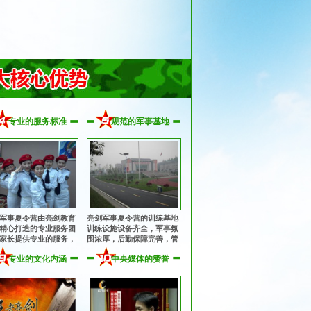
专业的服务标准
规范的军事基地
军事夏令营由亮剑教育
亮剑军事夏令营的训练基地
精心打造的专业服务团
训练设施设备齐全，军事氛
家长提供专业的服务，
围浓厚，后勤保障完善，管
子入营到离营全程提供
理规范安全，纪律作风优
专业的文化内涵
中央媒体的赞誉
、周到的服务！
良，让孩子获得持久、优良
的熏陶！