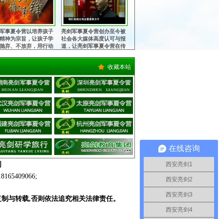
军事夏令营以培养孩子
亮剑军事夏令营创办至今被
精神为宗旨，让孩子学
社会各大媒体高度认可与报
抛弃、不放弃，用行动
道，让亮剑军事夏令营在传
中华军魂的魅力，锻造
播中华军魂的征程上更加执
中国心！
著与坚定！
收藏本站
在线咨询
司
西安亮剑1
409066;
西安亮剑2
西安亮剑3
复制与转载,否则依法追究相关法律责任。
西安亮剑4