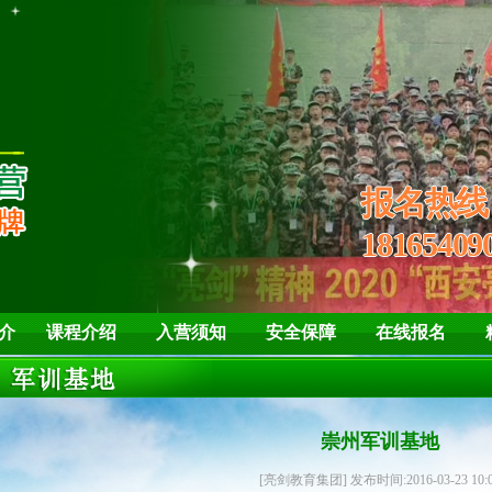
培养孩子“亮剑”精
学会
报名热
18165409
介
课程介绍
入营须知
安全保障
在线报名
崇州军训基地
[亮剑教育集团] 发布时间:2016-03-23 10: