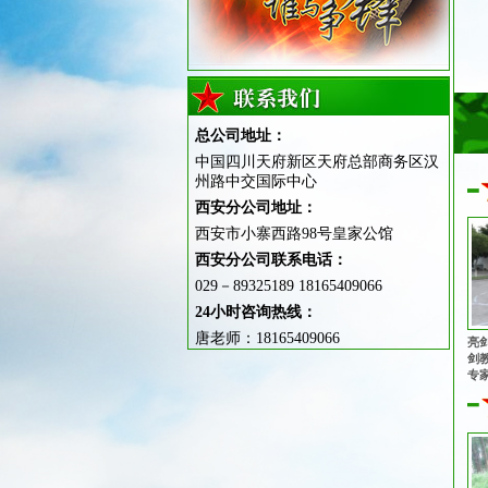
总公司地址：
中国四川天府新区天府总部商务区汉
州路中交国际中心
西安分公司地址：
西安市小寨西路98号皇家公馆
西安分公司联系电话：
029－89325189 18165409066
24小时咨询热线：
唐老师：18165409066
亮
剑
专
心
志
同
队