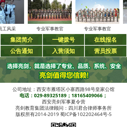
采
专业军事教官
专业军事教官
专
集团简介
一键拨号
在线报名
公告通知
入营须知
营员投票
公司地址：西安市雁塔区小寨西路98号皇家公馆
电话：029-89325189；18165409066；
西安亮剑军事夏令营
亮剑教育集团法律顾问：四川君合律师事务所
版权所有2014-2019 蜀ICP备102202464号-5