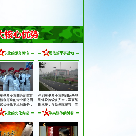
专业的服务标准
规范的军事基地
军事夏令营由亮剑教育
亮剑军事夏令营的训练基地
精心打造的专业服务团
训练设施设备齐全，军事氛
家长提供专业的服务，
围浓厚，后勤保障完善，管
子入营到离营全程提供
理规范安全，纪律作风优
专业的文化内涵
中央媒体的赞誉
、周到的服务！
良，让孩子获得持久、优良
的熏陶！