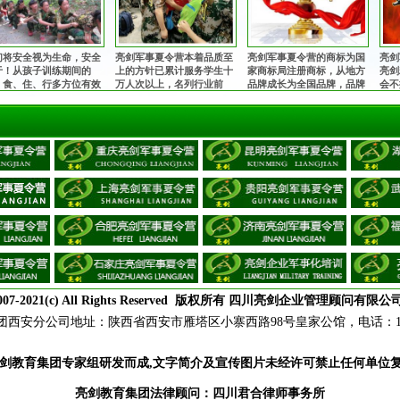
们将安全视为生命，安全
亮剑军事夏令营本着品质至
亮剑军事夏令营的商标为国
亮剑
于！从孩子训练期间的
上的方针已累计服务学生十
家商标局注册商标，从地方
亮剑
、食、住、行多方位有效
万人次以上，名列行业前
品牌成长为全国品牌，品牌
会不
控，由生活老师24小时监
茅！获得家长与学生的充分
知名度和影响力与日俱增，
诠释
，并在入营前为每一位孩
肯定和赞誉，让全国的孩子
安全、正规，值得信赖！
亿万
购买保险。
都能在不同的城市参加亮剑
军事夏令营！
007-2021(c) All Rights Reserved 版权所有 四川亮剑企业管理顾问有限公
团
西安分公司地址：陕西省西安市雁塔区小寨西路98号皇家公馆，电话：18165
剑教育集团专家组研发而成,文字简介及宣传图片未经许可禁止任何单位
亮剑教育集团法律顾问：四川君合律师事务所