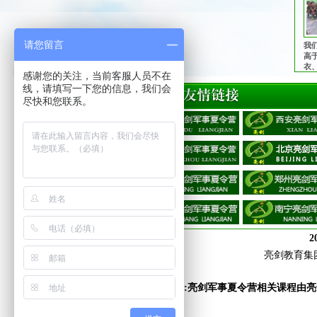
请您留言
我
高
衣
感谢您的关注，当前客服人员不在
管
线，请填写一下您的信息，我们会
护
子
尽快和您联系。
2
亮剑教育集
法律声明:亮剑军事夏令营相关课程由亮