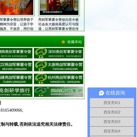
军事夏令营以培养孩子
亮剑军事夏令营创办至今被
精神为宗旨，让孩子学
社会各大媒体高度认可与报
抛弃、不放弃，用行动
道，让亮剑军事夏令营在传
中华军魂的魅力，锻造
播中华军魂的征程上更加执
中国心！
著与坚定！
收藏本站
在线咨询
司
西安亮剑1
409066;
西安亮剑2
西安亮剑3
复制与转载,否则依法追究相关法律责任。
西安亮剑4