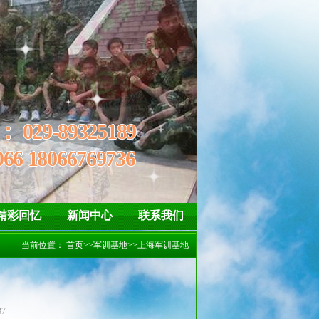
神
自信、坚强 懂得惜福、感恩
线：
029-89325189
066 18066769736
精彩回忆
新闻中心
联系我们
当前位置：
首页
>>
军训基地
>>
上海军训基地
37