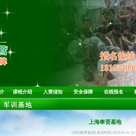
培养孩子“亮剑”精
学会
报名热
18165409
介
课程介绍
入营须知
安全保障
在线报名
上海奉贤基地
[亮剑教育集团] 发布时间:2019-03-01 14: