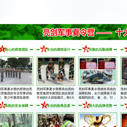
核心的师资团队
专业的课程设计
完善的后勤保障
剑军事夏令营的师资由亮
亮剑军事夏令营秉承由亮剑
亮剑军事夏令营拥有系统的
亮剑
教育集团的专业军事训练
教育集团专家团队独自研发
保障机制，全力保障孩子训
集团
家、青少年素质拓展师、
开创的8大训练模式，将8大
练期间的衣、食、住、行，
队为
理健康教育专家、知名励
专业训练模式有机融为一
为孩子的训练成长提供完善
从孩
系统的安全保障
专业的效果品质
强大的品牌优势
教育专家、畅销书作者共
体，多角度、多方位提升孩
的后勤保障！
细致
组成的核心专业师资团
子的综合素质！
！