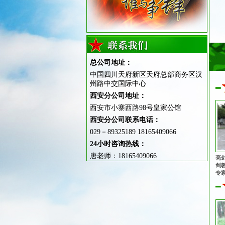
总公司地址：
中国四川天府新区天府总部商务区汉
州路中交国际中心
西安分公司地址：
西安市小寨西路98号皇家公馆
西安分公司联系电话：
029－89325189 18165409066
24小时咨询热线：
唐老师：18165409066
亮
剑
专
心
志
同
队