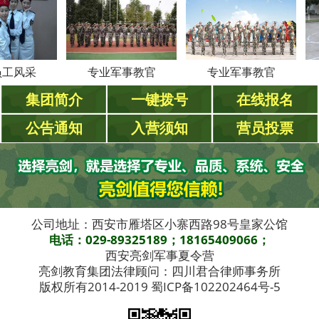
采
专业军事教官
专业军事教官
专
集团简介
一键拨号
在线报名
公告通知
入营须知
营员投票
公司地址：西安市雁塔区小寨西路98号皇家公馆
电话：029-89325189；18165409066；
西安亮剑军事夏令营
亮剑教育集团法律顾问：四川君合律师事务所
版权所有2014-2019 蜀ICP备102202464号-5