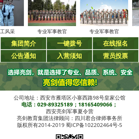
采
专业军事教官
专业军事教官
专
集团简介
一键拨号
在线报名
公告通知
入营须知
营员投票
公司地址：西安市雁塔区小寨西路98号皇家公馆
电话：029-89325189；18165409066；
西安亮剑军事夏令营
亮剑教育集团法律顾问：四川君合律师事务所
版权所有2014-2019 蜀ICP备102202464号-5