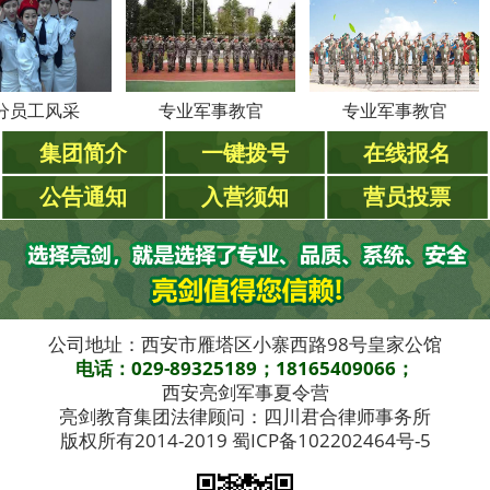
风采
专业军事教官
专业军事教官
集团简介
一键拨号
在线报名
公告通知
入营须知
营员投票
公司地址：西安市雁塔区小寨西路98号皇家公馆
电话：029-89325189；18165409066；
西安亮剑军事夏令营
亮剑教育集团法律顾问：四川君合律师事务所
版权所有2014-2019 蜀ICP备102202464号-5