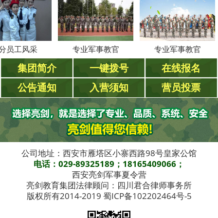
工风采
专业军事教官
专业军事教官
集团简介
一键拨号
在线报名
公告通知
入营须知
营员投票
公司地址：西安市雁塔区小寨西路98号皇家公馆
电话：029-89325189；18165409066；
西安亮剑军事夏令营
亮剑教育集团法律顾问：四川君合律师事务所
版权所有2014-2019 蜀ICP备102202464号-5